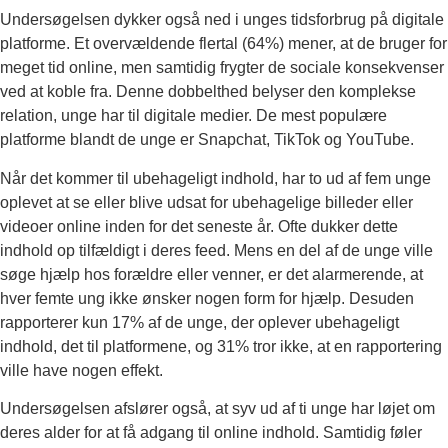
Undersøgelsen dykker også ned i unges tidsforbrug på digitale
platforme. Et overvældende flertal (64%) mener, at de bruger for
meget tid online, men samtidig frygter de sociale konsekvenser
ved at koble fra. Denne dobbelthed belyser den komplekse
relation, unge har til digitale medier. De mest populære
platforme blandt de unge er Snapchat, TikTok og YouTube.
Når det kommer til ubehageligt indhold, har to ud af fem unge
oplevet at se eller blive udsat for ubehagelige billeder eller
videoer online inden for det seneste år. Ofte dukker dette
indhold op tilfældigt i deres feed. Mens en del af de unge ville
søge hjælp hos forældre eller venner, er det alarmerende, at
hver femte ung ikke ønsker nogen form for hjælp. Desuden
rapporterer kun 17% af de unge, der oplever ubehageligt
indhold, det til platformene, og 31% tror ikke, at en rapportering
ville have nogen effekt.
Undersøgelsen afslører også, at syv ud af ti unge har løjet om
deres alder for at få adgang til online indhold. Samtidig føler