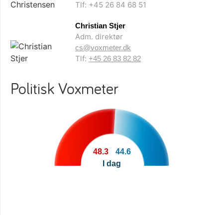
Tlf: +45 26 84 68 51
Christian Stjer
Adm. direktør
cs@voxmeter.dk
Tlf:
+45 26 83 82 82
Politisk Voxmeter
48.3
44.6
I dag