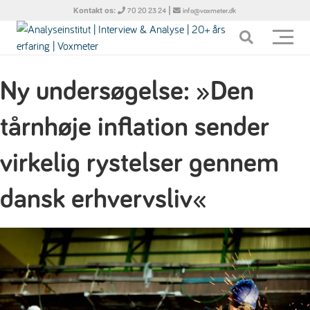
Kontakt os:
|
70 20 23 24
info@voxmeter.dk
Ny undersøgelse: »Den
tårnhøje inflation sender
virkelig rystelser gennem
dansk erhvervsliv«