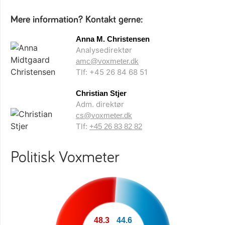
Mere information? Kontakt gerne:
Anna M. Christensen
Analysedirektør
amc@voxmeter.dk
Tlf: +45 26 84 68 51
Christian Stjer
Adm. direktør
cs@voxmeter.dk
Tlf:
+45 26 83 82 82
Politisk Voxmeter
48.3
44.6