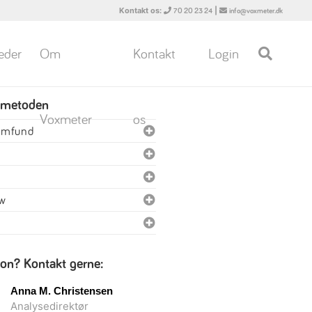
Kontakt os:
|
70 20 23 24
info@voxmeter.dk
eder
Om
Kontakt
Login
 metoden
Voxmeter
os
samfund
ew
ion? Kontakt gerne:
Anna M. Christensen
Analysedirektør