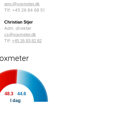
amc@voxmeter.dk
Tlf: +45 26 84 68 51
Christian Stjer
Adm. direktør
cs@voxmeter.dk
Tlf:
+45 26 83 82 82
Voxmeter
48.3
44.6
I dag