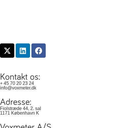
Kontakt os:
+ 45 70 20 23 24
info@voxmeter.dk
Adresse:
Fiolstræde 44, 2. sal
1171 København K
Voxmeter A/S