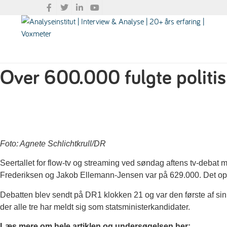
Over 600.000 fulgte politi
Foto: Agnete Schlichtkrull/DR
Seertallet for flow-tv og streaming ved søndag aftens tv-deba
Frederiksen og Jakob Ellemann-Jensen var på 629.000. Det op
Debatten blev sendt på DR1 klokken 21 og var den første af sin
der alle tre har meldt sig som statsministerkandidater.
Læs mere om hele artiklen og undersøgelsen her: