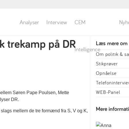
Analyser
Interview
CEM
Nyh
sk trekamp på DR
Læs mere om
Intelligence
Om politik & 
Stikprøver
Opnåelse
Telefonintervi
WEB-Panel
t mellem Søren Pape Poulsen, Mette
lyser DR.
Mere informat
 slags mellem de tre formænd fra S, V og K,