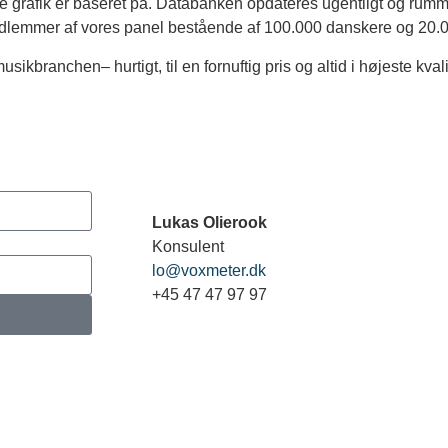
grafik er baseret på. Databanken opdateres ugentligt og rummer
emmer af vores panel bestående af 100.000 danskere og 20.0
ikbranchen– hurtigt, til en fornuftig pris og altid i højeste kvali
Lukas Olierook
Konsulent
lo@voxmeter.dk
+45 47 47 97 97