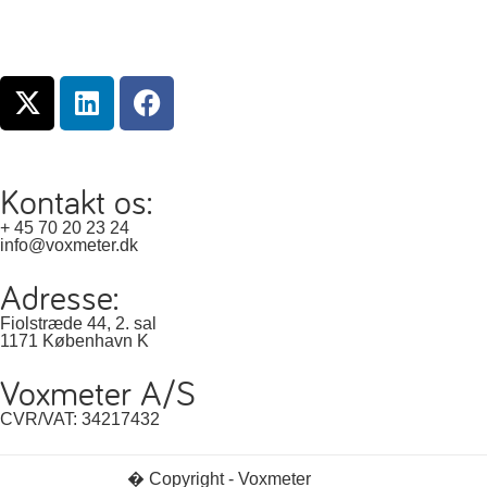
Kontakt os:
+ 45 70 20 23 24
info@voxmeter.dk
Adresse:
Fiolstræde 44, 2. sal
1171 København K
Voxmeter A/S
CVR/VAT: 34217432
� Copyright - Voxmeter