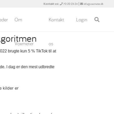
Kontakt os:
|
70 20 23 24
info@voxmeter.dk
eder
Om
Kontakt
Login
lgoritmen
Voxmeter
os
2022 brugte kun 5 % TikTok til at
nde. I dag er den mest udbredte