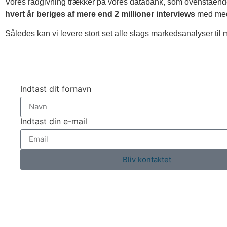
Vores rådgivning trækker på vores databank, som ovenstående 
hvert år beriges af mere end 2 millioner interviews
med medl
Således kan vi levere stort set alle slags markedsanalyser til mus
Indtast dit fornavn
Indtast din e-mail
Bliv kontaktet