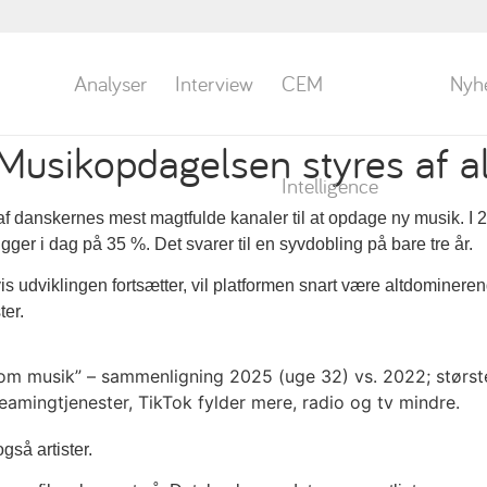
Analyser
Interview
CEM
Nyh
Musikopdagelsen styres af a
Intelligence
en af danskernes mest magtfulde kanaler til at opdage ny musik. I 
igger i dag på 35 %. Det svarer til en syvdobling på bare tre år.
s udviklingen fortsætter, vil platformen snart være altdominere
ter.
gså artister.