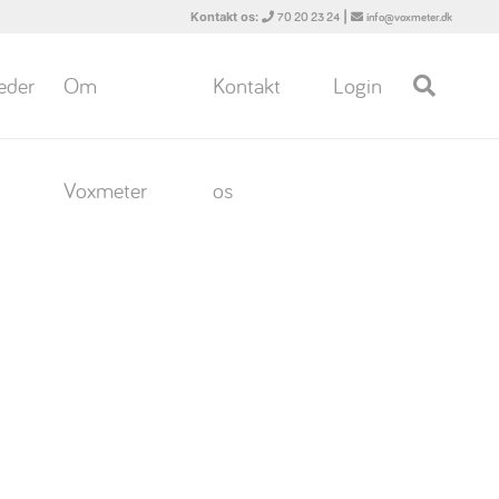
Kontakt os:
|
70 20 23 24
info@voxmeter.dk
eder
Om
Kontakt
Login
Voxmeter
os