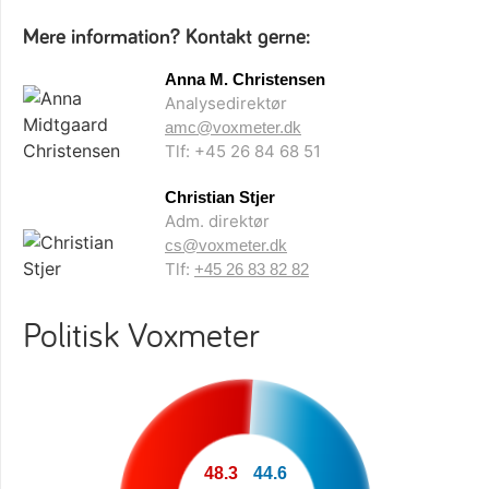
Mere information? Kontakt gerne:
Anna M. Christensen
Analysedirektør
amc@voxmeter.dk
Tlf: +45 26 84 68 51
Christian Stjer
Adm. direktør
cs@voxmeter.dk
Tlf:
+45 26 83 82 82
Politisk Voxmeter
48.3
44.6