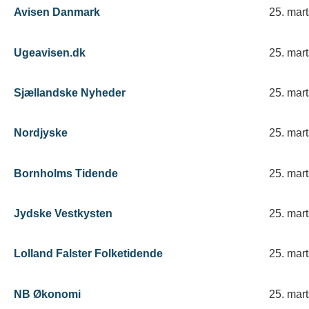
Avisen Danmark
25. mar
Ugeavisen.dk
25. mar
Sjællandske Nyheder
25. mar
Nordjyske
25. mar
Bornholms Tidende
25. mar
Jydske Vestkysten
25. mar
Lolland Falster Folketidende
25. mar
NB Økonomi
25. mar