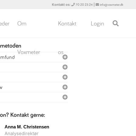
Kontakt os:
|
70 20 23 24
info@voxmeter.dk
eder
Om
Kontakt
Login
 metoden
Voxmeter
os
samfund
ew
ion? Kontakt gerne:
Anna M. Christensen
Analysedirektør