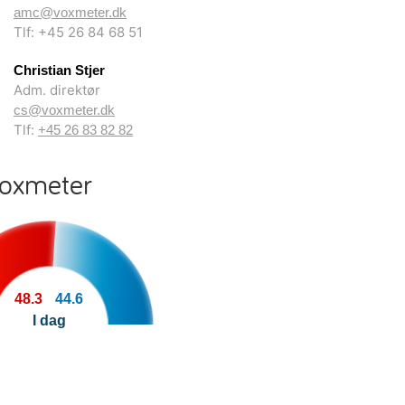
amc@voxmeter.dk
Tlf: +45 26 84 68 51
Christian Stjer
Adm. direktør
cs@voxmeter.dk
Tlf:
+45 26 83 82 82
Voxmeter
48.3
44.6
I dag