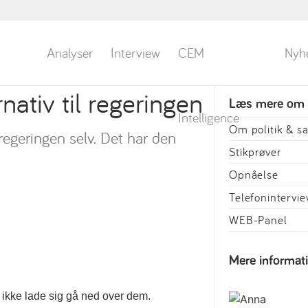
Analyser
Interview
CEM
Nyh
rnativ til regeringen
Læs mere om
Intelligence
Om politik & 
egeringen selv. Det har den
Stikprøver
Opnåelse
Telefonintervi
WEB-Panel
Mere informat
 ikke lade sig gå ned over dem.