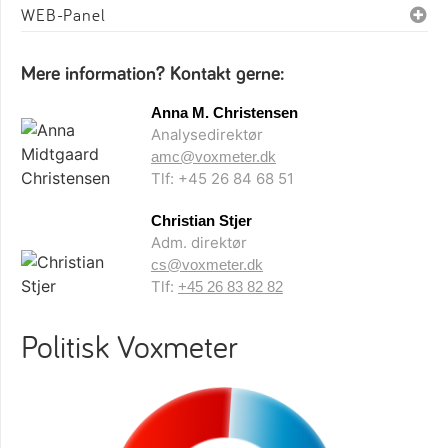
WEB-Panel
Mere information? Kontakt gerne:
Anna M. Christensen
Analysedirektør
amc@voxmeter.dk
Tlf: +45 26 84 68 51
Christian Stjer
Adm. direktør
cs@voxmeter.dk
Tlf:
+45 26 83 82 82
Politisk Voxmeter