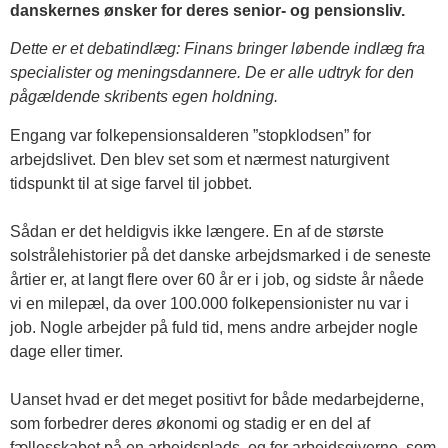
danskernes ønsker for deres senior- og pensionsliv.
Dette er et debatindlæg:
Finans bringer løbende indlæg fra
specialister og meningsdannere. De er alle udtryk for den
pågældende skribents egen holdning.
Engang var folkepensionsalderen ”stopklodsen” for
arbejdslivet. Den blev set som et nærmest naturgivent
tidspunkt til at sige farvel til jobbet.
Sådan er det heldigvis ikke længere. En af de største
solstrålehistorier på det danske arbejdsmarked i de seneste
årtier er, at langt flere over 60 år er i job, og sidste år nåede
vi en milepæl, da over 100.000 folkepensionister nu var i
job. Nogle arbejder på fuld tid, mens andre arbejder nogle
dage eller timer.
Uanset hvad er det meget positivt for både medarbejderne,
som forbedrer deres økonomi og stadig er en del af
fællesskabet på en arbejdsplads, og for arbejdsgiverne, som