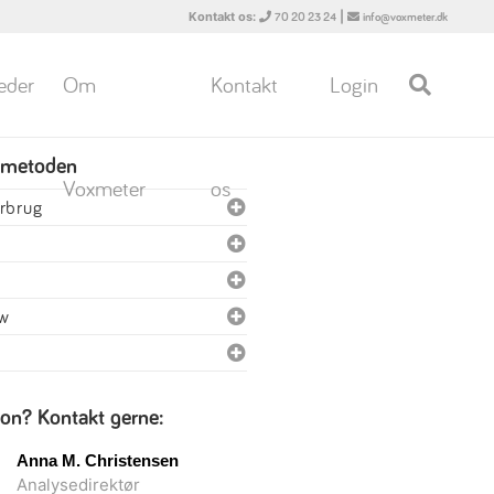
Kontakt os:
|
70 20 23 24
info@voxmeter.dk
eder
Om
Kontakt
Login
 metoden
Voxmeter
os
orbrug
ew
ion? Kontakt gerne:
Anna M. Christensen
Analysedirektør