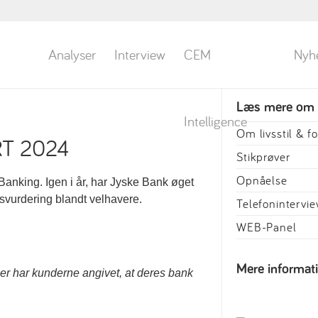
Analyser
Interview
CEM
Nyh
Læs mere om
Intelligence
Om livsstil & f
T 2024
Stikprøver
Opnåelse
Banking. Igen i år, har Jyske Bank øget
dsvurdering blandt velhavere.
Telefonintervi
WEB-Panel
Mere informat
er har kunderne angivet, at deres bank