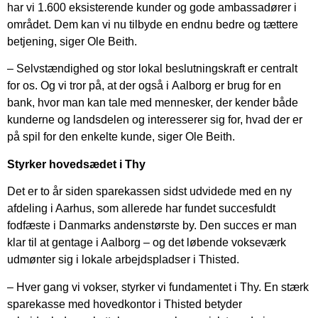
har vi 1.600 eksisterende kunder og gode ambassadører i
området. Dem kan vi nu tilbyde en endnu bedre og tættere
betjening, siger Ole Beith.
– Selvstændighed og stor lokal beslutningskraft er centralt
for os. Og vi tror på, at der også i Aalborg er brug for en
bank, hvor man kan tale med mennesker, der kender både
kunderne og landsdelen og interesserer sig for, hvad der er
på spil for den enkelte kunde, siger Ole Beith.
Styrker hovedsædet i Thy
Det er to år siden sparekassen sidst udvidede med en ny
afdeling i Aarhus, som allerede har fundet succesfuldt
fodfæste i Danmarks andenstørste by. Den succes er man
klar til at gentage i Aalborg – og det løbende vokseværk
udmønter sig i lokale arbejdspladser i Thisted.
– Hver gang vi vokser, styrker vi fundamentet i Thy. En stærk
sparekasse med hovedkontor i Thisted betyder