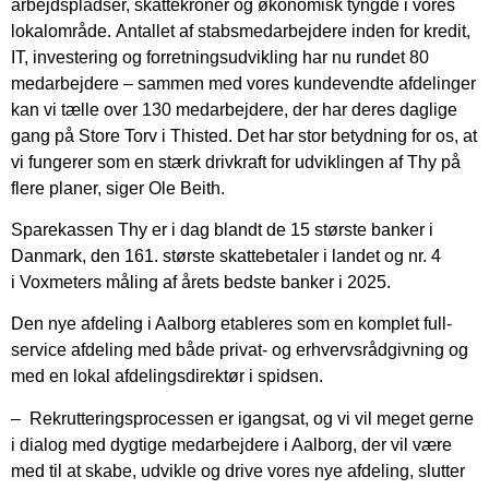
arbejdspladser, skattekroner og økonomisk tyngde i vores
lokalområde. Antallet af stabsmedarbejdere inden for kredit,
IT, investering og forretningsudvikling har nu rundet 80
medarbejdere – sammen med vores kundevendte afdelinger
kan vi tælle over 130 medarbejdere, der har deres daglige
gang på Store Torv i Thisted. Det har stor betydning for os, at
vi fungerer som en stærk drivkraft for udviklingen af Thy på
flere planer, siger Ole Beith.
Sparekassen Thy er i dag blandt de 15 største banker i
Danmark, den 161. største skattebetaler i landet og nr. 4
i Voxmeters måling af årets bedste banker i 2025.
Den nye afdeling i Aalborg etableres som en komplet full-
service afdeling med både privat- og erhvervsrådgivning og
med en lokal afdelingsdirektør i spidsen.
– Rekrutteringsprocessen er igangsat, og vi vil meget gerne
i dialog med dygtige medarbejdere i Aalborg, der vil være
med til at skabe, udvikle og drive vores nye afdeling, slutter