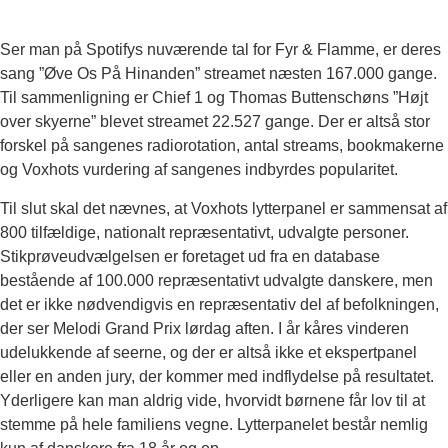
Ser man på Spotifys nuværende tal for Fyr & Flamme, er deres
sang ”Øve Os På Hinanden” streamet næsten 167.000 gange.
Til sammenligning er Chief 1 og Thomas Buttenschøns ”Højt
over skyerne” blevet streamet 22.527 gange. Der er altså stor
forskel på sangenes radiorotation, antal streams, bookmakerne
og Voxhots vurdering af sangenes indbyrdes popularitet.
Til slut skal det nævnes, at Voxhots lytterpanel er sammensat af
800 tilfældige, nationalt repræsentativt, udvalgte personer.
Stikprøveudvælgelsen er foretaget ud fra en database
bestående af 100.000 repræsentativt udvalgte danskere, men
det er ikke nødvendigvis en repræsentativ del af befolkningen,
der ser Melodi Grand Prix lørdag aften. I år kåres vinderen
udelukkende af seerne, og der er altså ikke et ekspertpanel
eller en anden jury, der kommer med indflydelse på resultatet.
Yderligere kan man aldrig vide, hvorvidt børnene får lov til at
stemme på hele familiens vegne. Lytterpanelet består nemlig