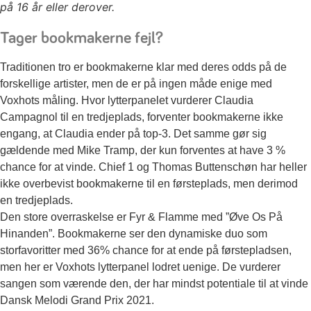
på 16 år eller derover.
Tager bookmakerne fejl?
Traditionen tro er bookmakerne klar med deres odds på de
forskellige artister, men de er på ingen måde enige med
Voxhots måling. Hvor lytterpanelet vurderer Claudia
Campagnol til en tredjeplads, forventer bookmakerne ikke
engang, at Claudia ender på top-3. Det samme gør sig
gældende med Mike Tramp, der kun forventes at have 3 %
chance for at vinde. Chief 1 og Thomas Buttenschøn har heller
ikke overbevist bookmakerne til en førsteplads, men derimod
en tredjeplads.
Den store overraskelse er Fyr & Flamme med ”Øve Os På
Hinanden”. Bookmakerne ser den dynamiske duo som
storfavoritter med 36% chance for at ende på førstepladsen,
men her er Voxhots lytterpanel lodret uenige. De vurderer
sangen som værende den, der har mindst potentiale til at vinde
Dansk Melodi Grand Prix 2021.