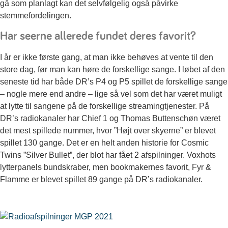
gå som planlagt kan det selvfølgelig også påvirke
stemmefordelingen.
Har seerne allerede fundet deres favorit?
I år er ikke første gang, at man ikke behøves at vente til den
store dag, før man kan høre de forskellige sange. I løbet af den
seneste tid har både DR’s P4 og P5 spillet de forskellige sange
– nogle mere end andre – lige så vel som det har været muligt
at lytte til sangene på de forskellige streamingtjenester. På
DR’s radiokanaler har Chief 1 og Thomas Buttenschøn været
det mest spillede nummer, hvor ”Højt over skyerne” er blevet
spillet 130 gange. Det er en helt anden historie for Cosmic
Twins ”Silver Bullet”, der blot har fået 2 afspilninger. Voxhots
lytterpanels bundskraber, men bookmakernes favorit, Fyr &
Flamme er blevet spillet 89 gange på DR’s radiokanaler.