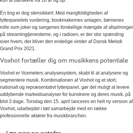
kun af danskere fra 18 år og op.
Én ting er dog stensikkert. Med mangfoldigheden af
lytterpanelets vurdering, bookmakernes antagen, børnenes
rolle som joker og sangenes forskellige mængde af afspilninger
på streamingtjenesterne, og i radioen, er der stor spænding
over hvem, der bliver den endelige vinder af Dansk Melodi
Grand Prix 2021.
Voxhot fortæller dig om musikkens potentiale
Voxhot er Voxmeters analysesystem, skabt til at analysere og
segmentere musik. Kombinationen af Voxhot og et stort,
nationalt og repræsentativt lytterpanel, gør det muligt at levere
uddybende markedsanalyser for kunstnere og deres musik, på
blot 3 dage. Torsdag den 15. april lanceres en helt ny version af
Voxhot, udarbejdet i tæt samarbejde med en række
professionelle aktører fra musikbranchen.