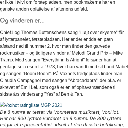
er ikke i tvivl om førstepladsen, men bookmakerne har en
ganske anden opfattelse af aftenens udfald.
Og vinderen er…
Chief1 og Thomas Buttenschøns sang ”Højt over skyerne” får,
af lytterpanelet, førstepladsen. Her er der endda en pæn
afstand ned til nummer 2, hvor man finder den garvede
rockmusiker – og tidligere vinder af Melodi Grand Prix – Mike
Tramp. Med sangen ”Everything Is Alright” forsøger han at
gentage succesen fra 1978, hvor han vandt med sit band Mabel
og sangen ”Boom Boom”. På Voxhots tredjeplads finder man
Claudia Campagnol med sangen ”Abracadabra”, der bl.a. er
skrevet af Emil Lei, som også er en af ophavsmændene til
sidste års vindersang ”Yes” af Ben & Tan.
De 8 numre er testet via Voxmeters musiktest, VoxHot.
Her har 800 lyttere vurderet de 8 numre. De 800 lyttere
udgør et repræsentativt udsnit af den danske befolkning,