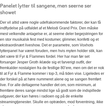
Panelet lytter til sangene, men seerne ser
showet
Der vil altid være nogle udefrakommende faktorer, der kan få
indflydelse på udfaldet af et Melodi Grand Prix. Den måske
mest velkendte antagelse er, at seerne deler begejstringen for
en stor musikalsk fest med kostumer, glimmer, konfetti og et
ekstraordinært liveshow. Det er parametre, som Voxhots
lytterpanel har været foruden, men hvis myten holder stik, kan
det være til Fyr & Flammes fordel. Her har man før set
forsanger Jesper Groth iklæde sig et farverigt outfit, der
fremkalder nostalgien fra de festlige 80’ere, men om det er nok
til at Fyr & Flamme kommer i top-3, må tiden vise. Ligeledes er
der forskel på at høre nummeret alene og se sangen fremført
live. For alle deltagerne handler det om, som minimum, at
fremføre deres sange mindst lige så godt som de indspillede
udgaver, der kan høres i radioen og på de enkelte
streamingtjenester. Skulle en optræden, mod forventning, ikke