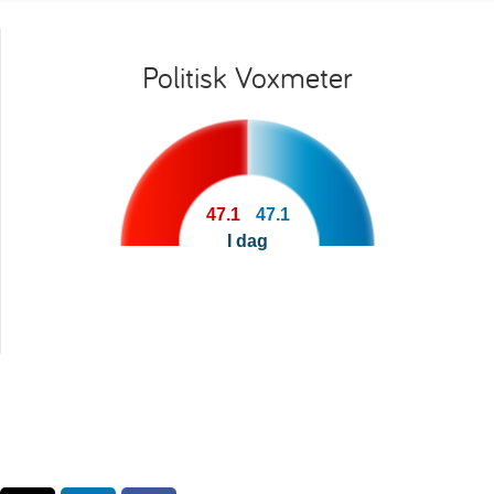
Politisk Voxmeter
47.1
47.1
I dag