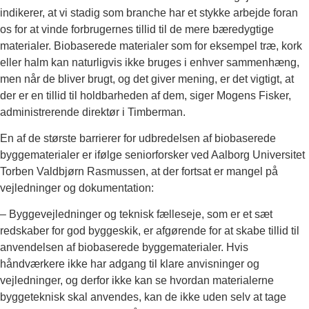
indikerer, at vi stadig som branche har et stykke arbejde foran
os for at vinde forbrugernes tillid til de mere bæredygtige
materialer. Biobaserede materialer som for eksempel træ, kork
eller halm kan naturligvis ikke bruges i enhver sammenhæng,
men når de bliver brugt, og det giver mening, er det vigtigt, at
der er en tillid til holdbarheden af dem, siger Mogens Fisker,
administrerende direktør i Timberman.
En af de største barrierer for udbredelsen af biobaserede
byggematerialer er ifølge seniorforsker ved Aalborg Universitet
Torben Valdbjørn Rasmussen, at der fortsat er mangel på
vejledninger og dokumentation:
– Byggevejledninger og teknisk fælleseje, som er et sæt
redskaber for god byggeskik, er afgørende for at skabe tillid til
anvendelsen af biobaserede byggematerialer. Hvis
håndværkere ikke har adgang til klare anvisninger og
vejledninger, og derfor ikke kan se hvordan materialerne
byggeteknisk skal anvendes, kan de ikke uden selv at tage