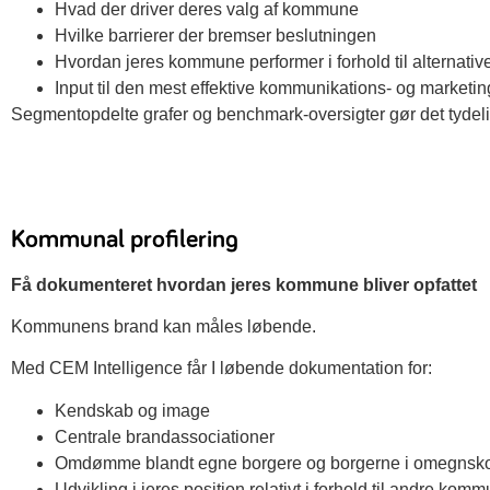
Hvad der driver deres valg af kommune
Hvilke barrierer der bremser beslutningen
Hvordan jeres kommune performer i forhold til alternativ
Input til den mest effektive kommunikations- og marketi
Segmentopdelte grafer og benchmark-oversigter gør det tydeli
Kommunal profilering
Få dokumenteret hvordan jeres kommune bliver opfattet
Kommunens brand kan måles løbende.
Med CEM Intelligence får I løbende dokumentation for:
Kendskab og image
Centrale brandassociationer
Omdømme blandt egne borgere og borgerne i omegns
Udvikling i jeres position relativt i forhold til andre kom