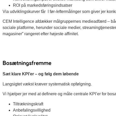
ROI på markedsføringsindsatser
Via udviklingskurver får I før-/eftermålinger som giver jer konk
CEM Intelligence afdækker målgruppernes medieadfærd – både 
sociale platforme, herunder sociale medier, streamingtjeneste
magasiner” rangeret efter højeste affinitet.
Bosætningsfremme
Sæt klare KPI’er – og følg dem løbende
Langsigtet vækst kræver systematisk opfølgning.
Vi hjælper jer med at definere og måle centrale KPI’er for bosæ
Tiltrækningskraft
Anbefalingsvillighed