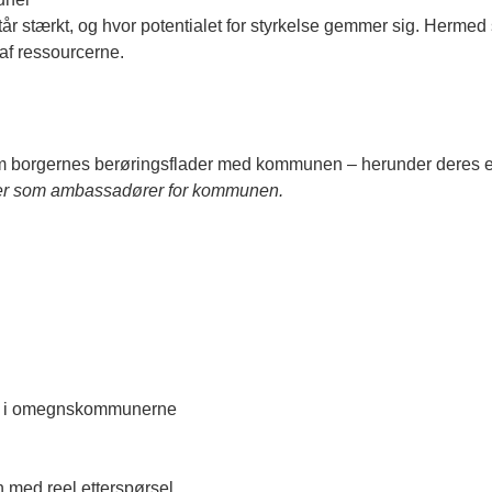
il står stærkt, og hvor potentialet for styrkelse gemmer sig. Hermed 
 af ressourcerne.
 borgernes berøringsflader med kommunen – herunder deres eval
der som ambassadører for kommunen.
tto i omegnskommunerne
h med reel etterspørsel