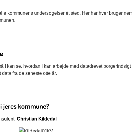
lle kommunens undersøgelser ét sted. Her har hver bruger nem 
ommunen.
ne
 så I kan se, hvordan I kan arbejde med datadrevet borgerindsig
 data fra de seneste otte år.
 i jeres kommune?
nsulent,
Christian Kildedal