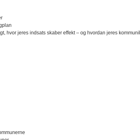
er
ngplan
gt, hvor jeres indsats skaber effekt – og hvordan jeres kommun
kommunerne
muner