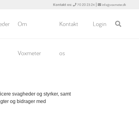
Kontakt os:
|
70 20 23 24
info@voxmeter.dk
eder
Om
Kontakt
Login
Voxmeter
os
ficere svagheder og styrker, samt
sigter og bidrager med