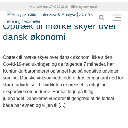
Tag:
arbejdsløshed
Kontakt os:
|
70 20 23 24
info@voxmeter.dk
Optræk til mørke skyer over
dansk økonomi
Optræk til mørke skyer over dansk økonomi Ikke siden
Covid-19-nedlukningen og de følgende 7 måneder, har
Konjunkturbarometeret opfanget lige så negative udsigter
som nu. Danske virksomhedsledere drosler markant ned for
større udvidelser. Likviditeten er presset, særligt for
eksportvirksomhederne. Fortsat tegn på flittig
julehandel Danskerne vurderer til gengæld at de fortsat
både har evnen og viljen til […]