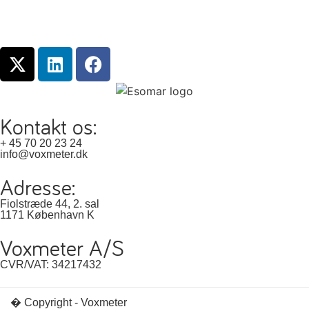
Kontakt os:
+ 45 70 20 23 24
info@voxmeter.dk
Adresse:
Fiolstræde 44, 2. sal
1171 København K
Voxmeter A/S
CVR/VAT: 34217432
� Copyright - Voxmeter