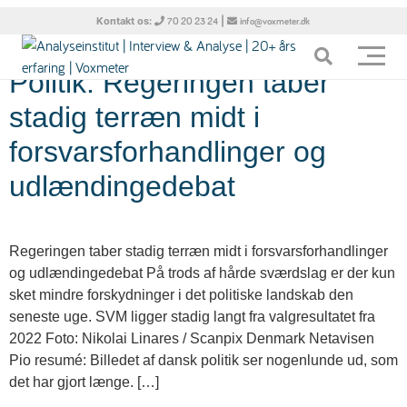
Tag:
DD
Kontakt os:
|
70 20 23 24
info@voxmeter.dk
Politik: Regeringen taber
stadig terræn midt i
forsvarsforhandlinger og
udlændingedebat
Regeringen taber stadig terræn midt i forsvarsforhandlinger
og udlændingedebat På trods af hårde sværdslag er der kun
sket mindre forskydninger i det politiske landskab den
seneste uge. SVM ligger stadig langt fra valgresultatet fra
2022 Foto: Nikolai Linares / Scanpix Denmark Netavisen
Pio resumé: Billedet af dansk politik ser nogenlunde ud, som
det har gjort længe. […]