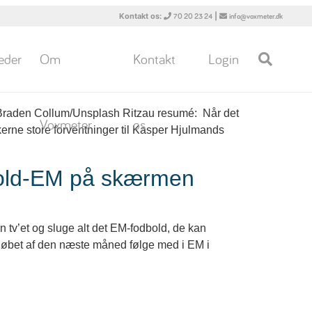
Kontakt os:
|
70 20 23 24
info@voxmeter.dk
eder
Om
Kontakt
Login
o: Braden Collum/Unsplash Ritzau resumé: Når det
Voxmeter
os
rne store forventninger til Kasper Hjulmands
dbold-EM på skærmen
 tv’et og sluge alt det EM-fodbold, de kan
løbet af den næste måned følge med i EM i