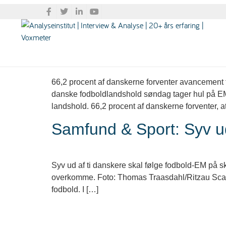
Tag:
EM
Sport: To ud af tre for
66,2 procent af danskerne forventer avancement 
danske fodboldlandshold søndag tager hul på EM
landshold. 66,2 procent af danskerne forventer, a
Samfund & Sport: Syv u
Syv ud af ti danskere skal følge fodbold-EM på s
overkomme. Foto: Thomas Traasdahl/Ritzau Scanp
fodbold. I […]