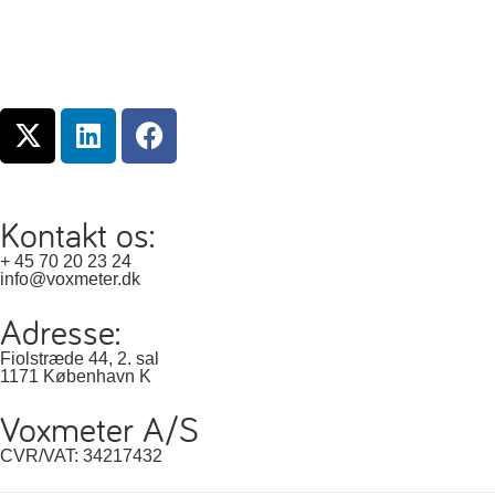
Kontakt os:
+ 45 70 20 23 24
info@voxmeter.dk
Adresse:
Fiolstræde 44, 2. sal
1171 København K
Voxmeter A/S
CVR/VAT: 34217432