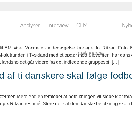
Analyser
Interview
CEM
Nyh
venter dansk EM-avancement
til EM, viser Voxmeter-undersøgelse foretaget for Ritzau. Fot
Intelligence
-slutrunden i Tyskland med et opgør mod Slovenien, har danske
t landsholdet går videre fra det indledende gruppespil […]
d af ti danskere skal følge fo
kærmen Mere end en femtedel af befolkningen vil sidde klar foran
ix Ritzau resumé: Store dele af den danske befolkning skal i 