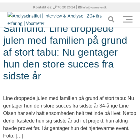
Tag:
Jul
Kontakt os:
|
70 20 23 24
info@voxmeter.dk
Samfund: Line droppede
julen med familien på grund
af stort tabu: Nu gentager
hun den store succes fra
sidste år
Line droppede julen med familien på grund af stort tabu: Nu
gentager hun den store succes fra sidste år 34-årige Line
Olsen har selv haft ensomheden helt tæt inde på livet. Netop
derfor kastede hun sig sidste år ud i et projekt, hun aldrig
havde prøvet før. I år gentager hun det hjertevarme event.
Foto: […]