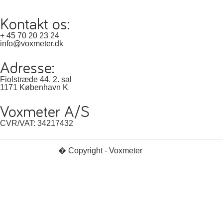
Kontakt os:
+ 45 70 20 23 24
info@voxmeter.dk
Adresse:
Fiolstræde 44, 2. sal
1171 København K
Voxmeter A/S
CVR/VAT: 34217432
� Copyright - Voxmeter