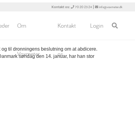
Kontakt os:
|
70 20 23 24
info@voxmeter.dk
eder
Om
Kontakt
Login
 tronskifte
et og til dronningens beslutning om at abdicere.
Voxmeter
os
 Danmark søndag den 14. januar, har han stor