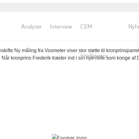
Analyser
Interview
CEM
Nyh
prinspar har folket bag sig før
nskifte Ny måling fra Voxmeter viser stor støtte til kronprinsparr
Intelligence
Når kronprins Frederik træder ind i sin nye rolle som konge af