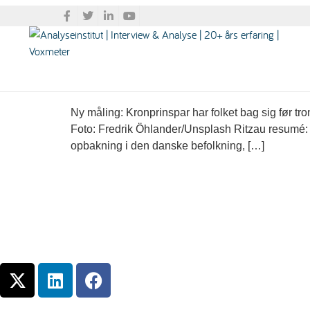
Tag:
Kronprinspar
Samfund: Ny måling: Kron
Ny måling: Kronprinspar har folket bag sig før tro
Foto: Fredrik Öhlander/Unsplash Ritzau resumé: 
opbakning i den danske befolkning, […]