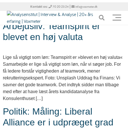
Tag:
Politik
Kontakt os:
|
70 20 23 24
info@voxmeter.dk
Arbejdsliv: Teamspirit er
blevet en høj valuta
Lige så vigtigt som løn: Teamspirit er »blevet en høj valuta«
Samarbejde er lige så vigtigt som løn, når vi søger job. For
få ledere forstår vigtigheden af teamwork, mener
rekrutteringsekspert. Foto: Unsplash Uddrag fra Finans: Vi
savner det gode teamwork. Det indtryk sidder man tilbage
med efter at have læst årets kandidatanalyse fra
Konsulenthuset […]
Politik: Måling: Liberal
Alliance er i udpræget grad