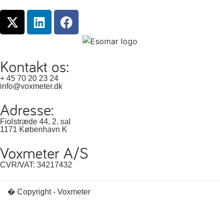
Kontakt os:
+ 45 70 20 23 24
info@voxmeter.dk
Adresse:
Fiolstræde 44, 2. sal
1171 København K
Voxmeter A/S
CVR/VAT: 34217432
� Copyright - Voxmeter