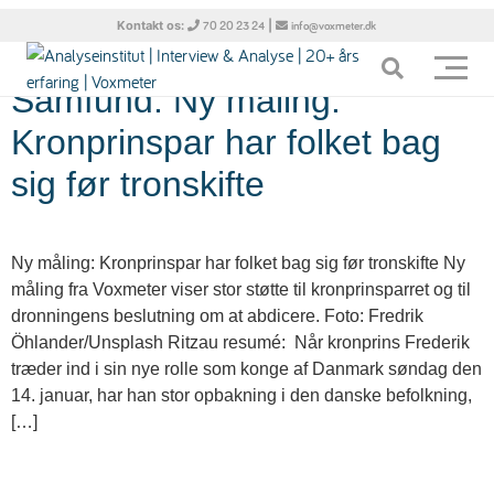
Tag:
Royal
Kontakt os:
|
70 20 23 24
info@voxmeter.dk
Samfund: Ny måling:
Kronprinspar har folket bag
sig før tronskifte
Ny måling: Kronprinspar har folket bag sig før tronskifte Ny
måling fra Voxmeter viser stor støtte til kronprinsparret og til
dronningens beslutning om at abdicere. Foto: Fredrik
Öhlander/Unsplash Ritzau resumé: Når kronprins Frederik
træder ind i sin nye rolle som konge af Danmark søndag den
14. januar, har han stor opbakning i den danske befolkning,
[…]