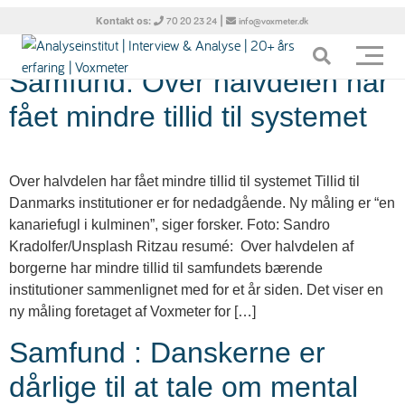
Tag:
Statsminister
Kontakt os:
|
70 20 23 24
info@voxmeter.dk
Samfund: Over halvdelen har
fået mindre tillid til systemet
Over halvdelen har fået mindre tillid til systemet Tillid til
Danmarks institutioner er for nedadgående. Ny måling er “en
kanariefugl i kulminen”, siger forsker. Foto: Sandro
Kradolfer/Unsplash Ritzau resumé: Over halvdelen af
borgerne har mindre tillid til samfundets bærende
institutioner sammenlignet med for et år siden. Det viser en
ny måling foretaget af Voxmeter for […]
Samfund : Danskerne er
dårlige til at tale om mental