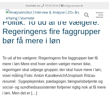
Tag:
Sygeplejersker
Kontakt os:
|
70 20 23 24
info@voxmeter.dk
Politik: To ud af tre vælgere:
Regeringens fire faggrupper
bør få mere i løn
To ud af tre vælgere: Regeringens fire faggrupper bør få
mere i løn Mere end hver anden vælger mener ikke,
regeringen skal udpege grupper, der skal have mere i løn,
viser måling Foto: Anton Karatkevich/Unsplash Ritzau
resumé: Sygeplejersker, pædagoger, fængselsbetjente og
social- og sundhedsassistenter fortjener rigtig nok at få mere
i løn. Men det er […]