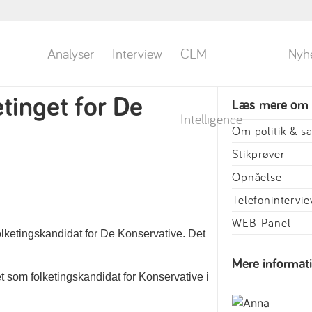
Analyser
Interview
CEM
Nyh
etinget for De
Læs mere om
Intelligence
Om politik & 
Stikprøver
Opnåelse
Telefonintervi
WEB-Panel
 folketingskandidat for De Konservative. Det
Mere informat
let som folketingskandidat for Konservative i