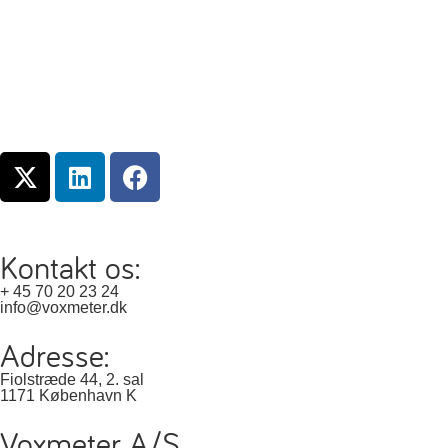
Kontakt os:
+ 45 70 20 23 24
info@voxmeter.dk
Adresse:
Fiolstræde 44, 2. sal
1171 København K
Voxmeter A/S