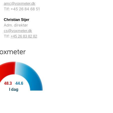
amc@voxmeter.dk
Tlf: +45 26 84 68 51
Christian Stjer
Adm. direktør
cs@voxmeter.dk
Tlf:
+45 26 83 82 82
Voxmeter
48.3
44.6
I dag