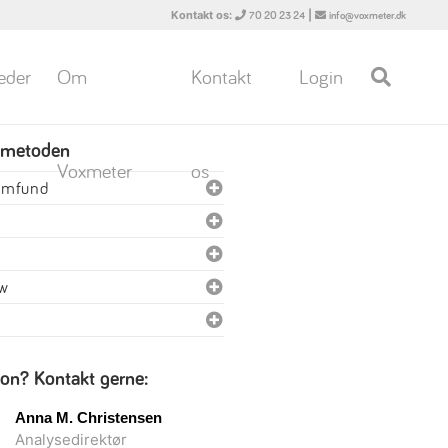
Kontakt os:
|
70 20 23 24
info@voxmeter.dk
eder
Om
Kontakt
Login
 metoden
Voxmeter
os
samfund
ew
ion? Kontakt gerne:
Anna M. Christensen
Analysedirektør