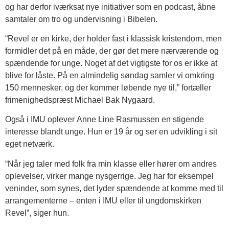
og har derfor iværksat nye initiativer som en podcast, åbne
samtaler om tro og undervisning i Bibelen.
“Revel er en kirke, der holder fast i klassisk kristendom, men
formidler det på en måde, der gør det mere nærværende og
spændende for unge. Noget af det vigtigste for os er ikke at
blive for låste. På en almindelig søndag samler vi omkring
150 mennesker, og der kommer løbende nye til,” fortæller
frimenighedspræst Michael Bak Nygaard.
Også i IMU oplever Anne Line Rasmussen en stigende
interesse blandt unge. Hun er 19 år og ser en udvikling i sit
eget netværk.
“Når jeg taler med folk fra min klasse eller hører om andres
oplevelser, virker mange nysgerrige. Jeg har for eksempel
veninder, som synes, det lyder spændende at komme med til
arrangementerne – enten i IMU eller til ungdomskirken
Revel”, siger hun.