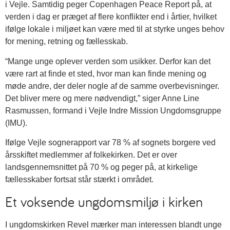
i Vejle. Samtidig peger Copenhagen Peace Report på, at
verden i dag er præget af flere konflikter end i årtier, hvilket
ifølge lokale i miljøet kan være med til at styrke unges behov
for mening, retning og fællesskab.
“Mange unge oplever verden som usikker. Derfor kan det
være rart at finde et sted, hvor man kan finde mening og
møde andre, der deler nogle af de samme overbevisninger.
Det bliver mere og mere nødvendigt,” siger Anne Line
Rasmussen, formand i Vejle Indre Mission Ungdomsgruppe
(IMU).
Ifølge Vejle sognerapport var 78 % af sognets borgere ved
årsskiftet medlemmer af folkekirken. Det er over
landsgennemsnittet på 70 % og peger på, at kirkelige
fællesskaber fortsat står stærkt i området.
Et voksende ungdomsmiljø i kirken
I ungdomskirken Revel mærker man interessen blandt unge