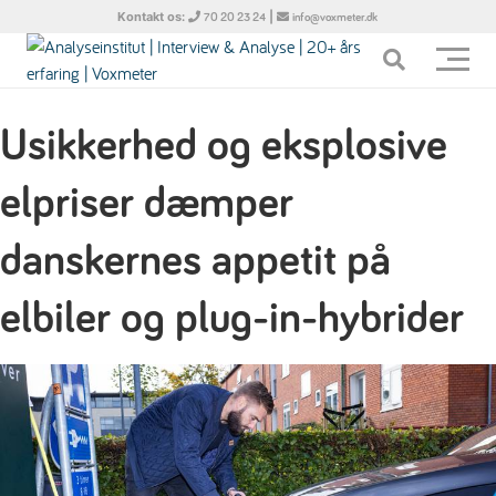
Kontakt os:
|
70 20 23 24
info@voxmeter.dk
Usikkerhed og eksplosive
elpriser dæmper
danskernes appetit på
elbiler og plug-in-hybrider