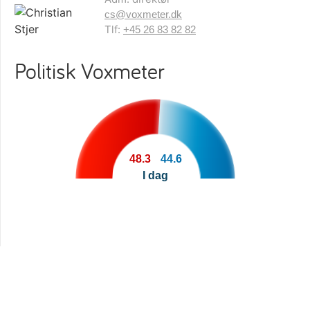
cs@voxmeter.dk
Tlf:
+45 26 83 82 82
Politisk Voxmeter
48.3
44.6
I dag