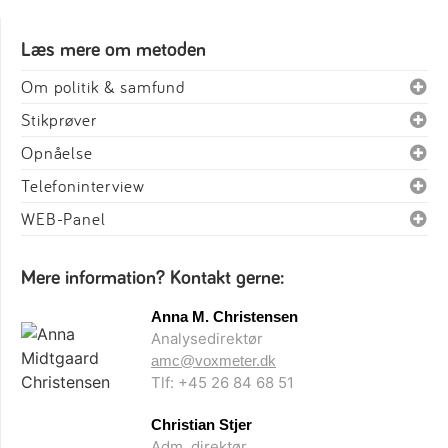
Læs mere om metoden
Om politik & samfund
Stikprøver
Opnåelse
Telefoninterview
WEB-Panel
Mere information? Kontakt gerne:
Anna M. Christensen
Analysedirektør
amc@voxmeter.dk
Tlf: +45 26 84 68 51
Christian Stjer
Adm. direktør