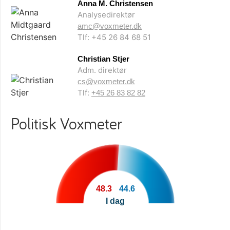
Anna M. Christensen
Analysedirektør
amc@voxmeter.dk
Tlf: +45 26 84 68 51
Christian Stjer
Adm. direktør
cs@voxmeter.dk
Tlf:
+45 26 83 82 82
Politisk Voxmeter
48.3
44.6
I dag