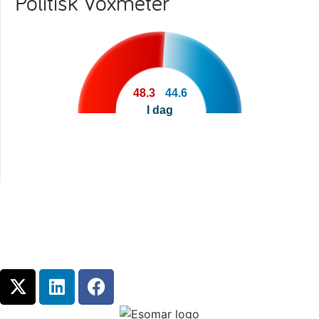
Politisk Voxmeter
48.3
44.6
I dag