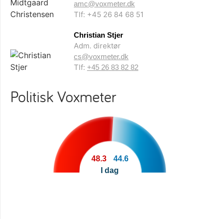
amc@voxmeter.dk
Tlf: +45 26 84 68 51
Christian Stjer
Adm. direktør
cs@voxmeter.dk
Tlf:
+45 26 83 82 82
Politisk Voxmeter
48.3
44.6
I dag