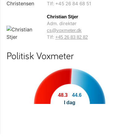
Tlf: +45 26 84 68 51
Christian Stjer
Adm. direktør
cs@voxmeter.dk
Tlf:
+45 26 83 82 82
Politisk Voxmeter
48.3
44.6
I dag