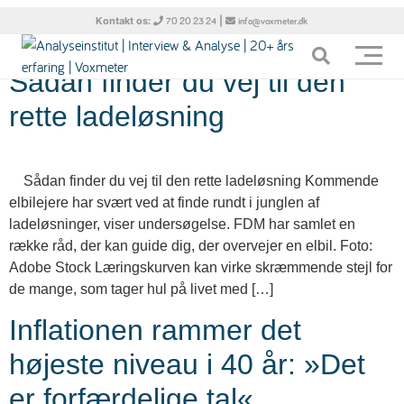
Dag:
10. november 2022
Kontakt os:
|
70 20 23 24
info@voxmeter.dk
Sådan finder du vej til den
rette ladeløsning
Sådan finder du vej til den rette ladeløsning Kommende
elbilejere har svært ved at finde rundt i junglen af
ladeløsninger, viser undersøgelse. FDM har samlet en
række råd, der kan guide dig, der overvejer en elbil. Foto:
Adobe Stock Læringskurven kan virke skræmmende stejl for
de mange, som tager hul på livet med […]
Inflationen rammer det
højeste niveau i 40 år: »Det
er forfærdelige tal«