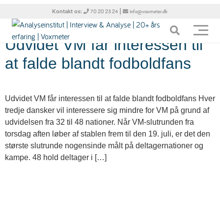
Dag:
11. juni 2026
Kontakt os:
|
70 20 23 24
info@voxmeter.dk
Udvidet VM får interessen til
at falde blandt fodboldfans
Udvidet VM får interessen til at falde blandt fodboldfans Hver
tredje dansker vil interessere sig mindre for VM på grund af
udvidelsen fra 32 til 48 nationer. Når VM-slutrunden fra
torsdag aften løber af stablen frem til den 19. juli, er det den
største slutrunde nogensinde målt på deltagernationer og
kampe. 48 hold deltager i […]