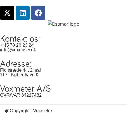
Kontakt os:
+ 45 70 20 23 24
info@voxmeter.dk
Adresse:
Fiolstræde 44, 2. sal
1171 København K
Voxmeter A/S
CVR/VAT: 34217432
� Copyright - Voxmeter