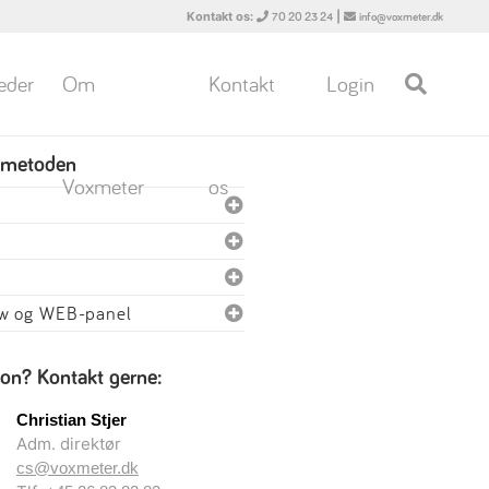
Kontakt os:
|
70 20 23 24
info@voxmeter.dk
eder
Om
Kontakt
Login
 metoden
Voxmeter
os
ew og WEB-panel
ion? Kontakt gerne:
Christian Stjer
Adm. direktør
cs@voxmeter.dk