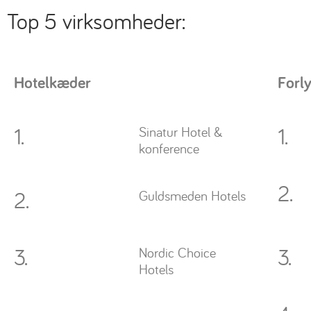
Top 5 virksomheder:
Hotelkæder
Forly
1.
1.
Sinatur Hotel &
konference
2.
2.
Guldsmeden Hotels
3.
3.
Nordic Choice
Hotels