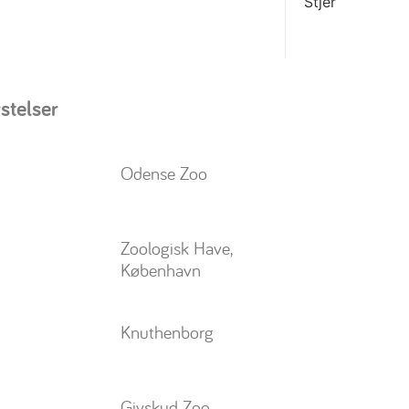
stelser
Odense Zoo
Zoologisk Have,
København
Knuthenborg
Givskud Zoo