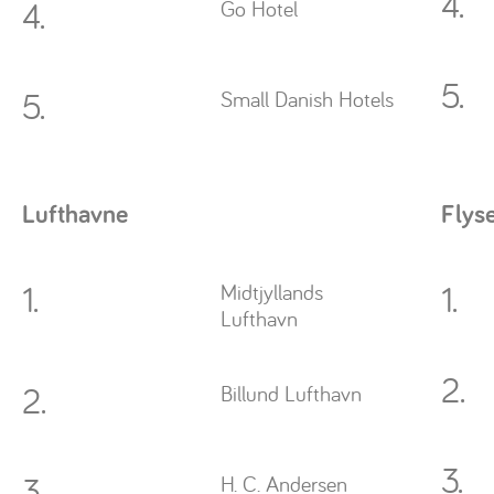
4.
4.
Go Hotel
5.
5.
Small Danish Hotels
Lufthavne
Flys
1.
1.
Midtjyllands
Lufthavn
2.
2.
Billund Lufthavn
3.
3.
H. C. Andersen