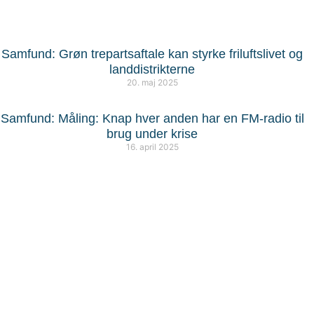
Samfund: Grøn trepartsaftale kan styrke friluftslivet og
landdistrikterne
20. maj 2025
Samfund: Måling: Knap hver anden har en FM-radio til
brug under krise
16. april 2025