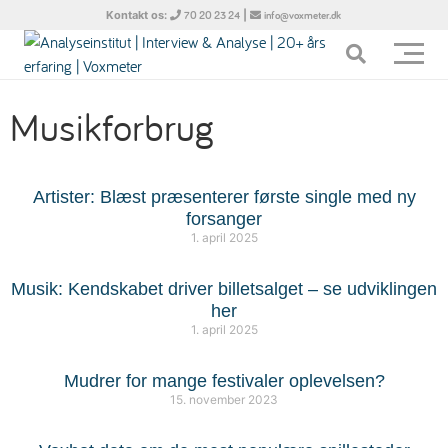
Kontakt os:
|
70 20 23 24
info@voxmeter.dk
Musikforbrug
Artister: Blæst præsenterer første single med ny
forsanger
1. april 2025
Musik: Kendskabet driver billetsalget – se udviklingen
her
1. april 2025
Mudrer for mange festivaler oplevelsen?
15. november 2023