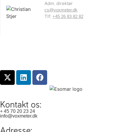
Adm. direktør
cs@voxmeter.dk
Tlf:
+45 26 83 82 82
Kontakt os:
+ 45 70 20 23 24
info@voxmeter.dk
Adresse: