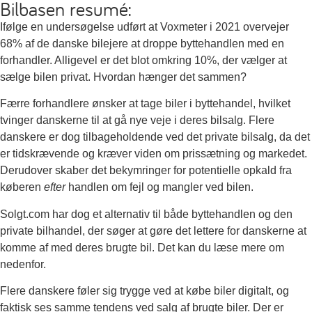
Bilbasen resumé:
Ifølge en undersøgelse udført at Voxmeter i 2021 overvejer
68% af de danske bilejere at droppe byttehandlen med en
forhandler. Alligevel er det blot omkring 10%, der vælger at
sælge bilen privat. Hvordan hænger det sammen?
Færre forhandlere ønsker at tage biler i byttehandel, hvilket
tvinger danskerne til at gå nye veje i deres bilsalg. Flere
danskere er dog tilbageholdende ved det private bilsalg, da det
er tidskrævende og kræver viden om prissætning og markedet.
Derudover skaber det bekymringer for potentielle opkald fra
køberen
efter
handlen om fejl og mangler ved bilen.
Solgt.com har dog et alternativ til både byttehandlen og den
private bilhandel, der søger at gøre det lettere for danskerne at
komme af med deres brugte bil. Det kan du læse mere om
nedenfor.
Flere danskere føler sig trygge ved at købe biler digitalt, og
faktisk ses samme tendens ved salg af brugte biler. Der er