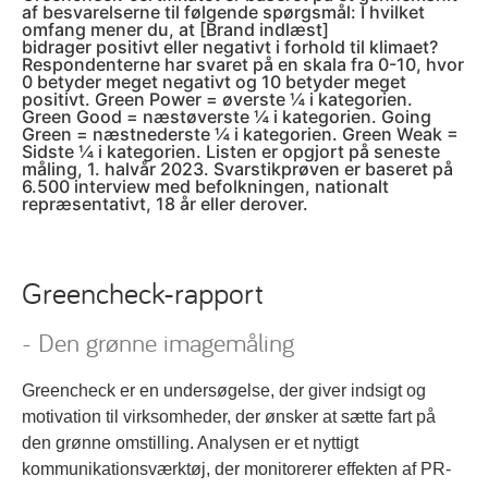
af besvarelserne til følgende spørgsmål: I hvilket
omfang mener du, at [Brand indlæst]
bidrager positivt eller negativt i forhold til klimaet?
Respondenterne har svaret på en skala fra 0-10, hvor
0 betyder meget negativt og 10 betyder meget
positivt. Green Power = øverste ¼ i kategorien.
Green Good = næstøverste ¼ i kategorien. Going
Green = næstnederste ¼ i kategorien. Green Weak =
Sidste ¼ i kategorien. Listen er opgjort på seneste
måling, 1. halvår 2023. Svarstikprøven er baseret på
6.500 interview med befolkningen, nationalt
repræsentativt, 18 år eller derover.
Greencheck-rapport
- Den grønne imagemåling
Greencheck er en undersøgelse, der giver indsigt og
motivation til virksomheder, der ønsker at sætte fart på
den grønne omstilling. Analysen er et nyttigt
kommunikationsværktøj, der monitorerer effekten af PR-