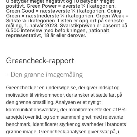
0 betyder meget negativt og 10 betyder meget
positivt. Green Power = øverste ¼ i kategorien.
Green Good = næstøverste ¼ i kategorien. Going
Green = næstnederste ¼ i kategorien. Green Weak =
Sidste ¼ i kategorien. Listen er opgjort på seneste
måling, 1. halvår 2023. Svarstikprøven er baseret på
6.500 interview med befolkningen, nationalt
repræsentativt, 18 år eller derover.
Greencheck-rapport
- Den grønne imagemåling
Greencheck er en undersøgelse, der giver indsigt og
motivation til virksomheder, der ønsker at sætte fart på
den grønne omstilling. Analysen er et nyttigt
kommunikationsværktøj, der monitorerer effekten af PR-
arbejdet over tid, og som sammenlignet med relevante
benchmark, identificerer styrker og svarheder i brandets
grønne image. Greencheck-analysen giver svar på, i