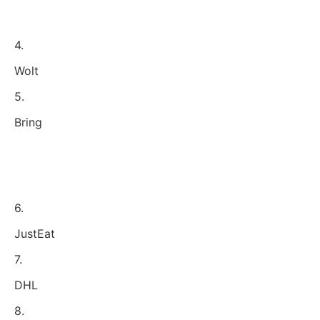
4.
Wolt
5.
Bring
6.
JustEat
7.
DHL
8.