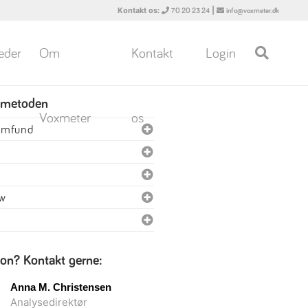
Kontakt os:
|
70 20 23 24
info@voxmeter.dk
eder
Om
Kontakt
Login
 metoden
Voxmeter
os
samfund
ew
ion? Kontakt gerne:
Anna M. Christensen
Analysedirektør