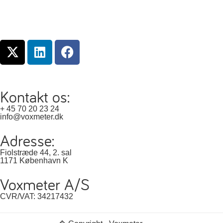
Kontakt os:
+ 45 70 20 23 24
info@voxmeter.dk
Adresse:
Fiolstræde 44, 2. sal
1171 København K
Voxmeter A/S
CVR/VAT: 34217432