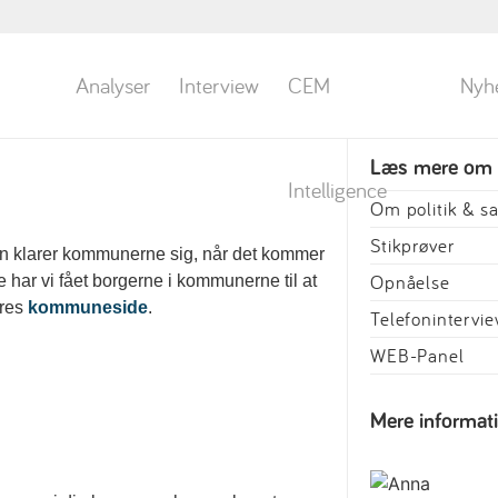
Analyser
Interview
CEM
Nyh
Læs mere om
Intelligence
Om politik & 
Stikprøver
n klarer kommunerne sig, når det kommer
Opnåelse
e har vi fået borgerne i kommunerne til at
ores
kommuneside
.
Telefonintervi
WEB-Panel
Mere informat