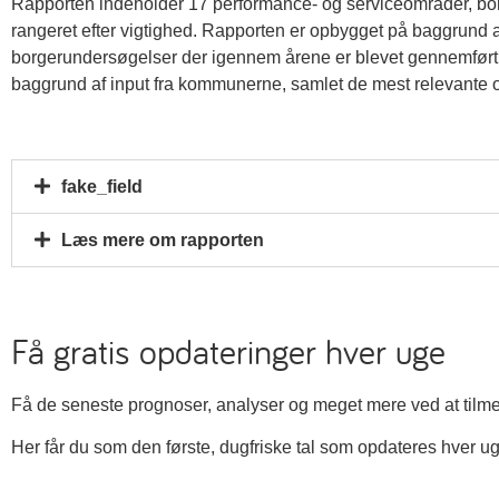
Rapporten indeholder 17 performance- og serviceområder, bo
rangeret efter vigtighed. Rapporten er opbygget på baggrund a
borgerundersøgelser der igennem årene er blevet gennemført 
baggrund af input fra kommunerne, samlet de mest relevante o
fake_field
Læs mere om rapporten
Få gratis opdateringer hver uge
Få de seneste prognoser, analyser og meget mere ved at tilm
Her får du som den første, dugfriske tal som opdateres hver uge