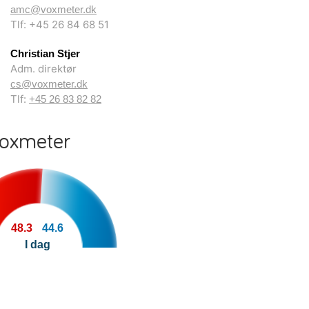
amc@voxmeter.dk
Tlf: +45 26 84 68 51
Christian Stjer
Adm. direktør
cs@voxmeter.dk
Tlf:
+45 26 83 82 82
Voxmeter
48.3
44.6
I dag