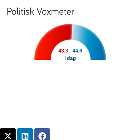
Politisk Voxmeter
48.3
44.6
I dag