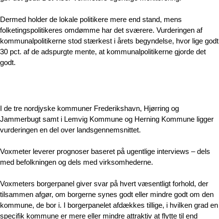
Dermed holder de lokale politikere mere end stand, mens
folketingspolitikeres omdømme har det sværere. Vurderingen af
kommunalpolitikerne stod stærkest i årets begyndelse, hvor lige godt
30 pct. af de adspurgte mente, at kommunalpolitikerne gjorde det
godt.
I de tre nordjyske kommuner Frederikshavn, Hjørring og 
Jammerbugt samt i Lemvig Kommune og Herning Kommune ligger 
vurderingen en del over landsgennemsnittet.
Voxmeter leverer prognoser baseret på ugentlige interviews – dels
med befolkningen og dels med virksomhederne.
Voxmeters borgerpanel giver svar på hvert væsentligt forhold, der
tilsammen afgør, om borgerne synes godt eller mindre godt om den
kommune, de bor i. I borgerpanelet afdækkes tillige, i hvilken grad en
specifik kommune er mere eller mindre attraktiv at flytte til end