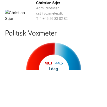
Christian Stjer
Adm. direktør
cs@voxmeter.dk
Tlf:
+45 26 83 82 82
Politisk Voxmeter
48.3
44.6
I dag