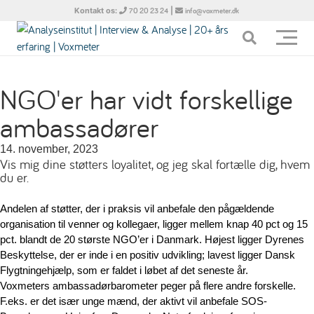
Kontakt os:
|
70 20 23 24
info@voxmeter.dk
NGO'er har vidt forskellige
ambassadører
14. november, 2023
Vis mig dine støtters loyalitet, og jeg skal fortælle dig, hvem
du er.
Andelen af støtter, der i praksis vil anbefale den pågældende 
organisation til venner og kollegaer, ligger mellem knap 40 pct og 15 
pct. blandt de 20 største NGO’er i Danmark. Højest ligger Dyrenes 
Beskyttelse, der er inde i en positiv udvikling; lavest ligger Dansk 
Flygtningehjælp, som er faldet i løbet af det seneste år.
Voxmeters ambassadørbarometer peger på flere andre forskelle.
F.eks. er det især unge mænd, der aktivt vil anbefale SOS-