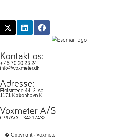
Kontakt os:
+ 45 70 20 23 24
info@voxmeter.dk
Adresse:
Fiolstræde 44, 2. sal
1171 København K
Voxmeter A/S
CVR/VAT: 34217432
� Copyright - Voxmeter