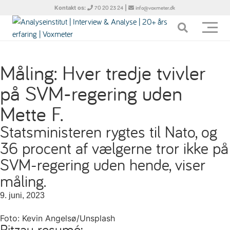
Kontakt os:
|
70 20 23 24
info@voxmeter.dk
Måling: Hver tredje tvivler
på SVM-regering uden
Mette F.
Statsministeren rygtes til Nato, og
36 procent af vælgerne tror ikke på
SVM-regering uden hende, viser
måling.
9. juni, 2023
Foto: Kevin Angelsø/Unsplash
Ritzau resumé: