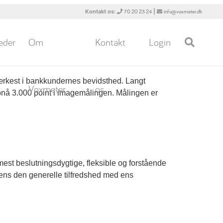
Kontakt os:
|
70 20 23 24
info@voxmeter.dk
eder
Om
Kontakt
Login
tærkest i bankkundernes bevidsthed. Langt
Voxmeter
os
å 3.000 point i imagemålingen. Målingen er
est beslutningsdygtige, fleksible og forstående
ens den generelle tilfredshed med ens