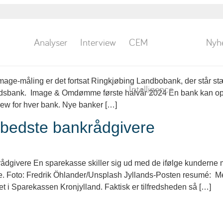
Analyser
Interview
CEM
Nyh
bankernes Image & Omdømme
mage-måling er det fortsat Ringkjøbing Landbobank, der står s
Intelligence
andsbank. Image & Omdømme første halvår 2024 En bank kan opn
iew for hver bank. Nye banker […]
bedste bankrådgivere
ådgivere En sparekasse skiller sig ud med de ifølge kunderne m
e. Foto: Fredrik Öhlander/Unsplash Jyllands-Posten resumé: M
get i Sparekassen Kronjylland. Faktisk er tilfredsheden så […]