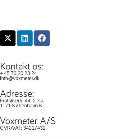
Kontakt os:
+ 45 70 20 23 24
info@voxmeter.dk
Adresse:
Fiolstræde 44, 2. sal
1171 København K
Voxmeter A/S
CVR/VAT: 34217432