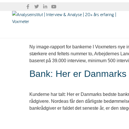
Tag:
Bankrådgiver
Banker: Få indsigt i 
Ny image-rapport for bankerne I Voxmeters nye i
stærkere end feltets nummer to, Arbejdernes L
baseret på 39.000 interview, minimum 500 interv
Bank: Her er Danmarks 
Kunderne har talt: Her er Danmarks bedste bankr
rådgivere. Nordeas får den dårligste bedømmels
bankrådgiver er faldet det seneste år, er den ste