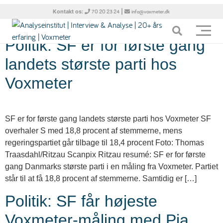
Tag:
Valg i EU
Kontakt os:
|
70 20 23 24
info@voxmeter.dk
Politik: SF er for første gang
landets største parti hos
Voxmeter
SF er for første gang landets største parti hos Voxmeter SF
overhaler S med 18,8 procent af stemmerne, mens
regeringspartiet går tilbage til 18,4 procent Foto: Thomas
Traasdahl/Ritzau Scanpix Ritzau resumé: SF er for første
gang Danmarks største parti i en måling fra Voxmeter. Partiet
står til at få 18,8 procent af stemmerne. Samtidig er […]
Politik: SF får højeste
Voxmeter-måling med Pia