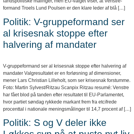
landspolitiske målinger, men EU-valget viser, at Venstre-
formand Troels Lund Poulsen er den klare leder af blå […]
Politik: V-gruppeformand ser
al krisesnak stoppe efter
halvering af mandater
V-gruppeformand ser al krisesnak stoppe efter halvering af
mandater Valgresultatet er en forløsning af dimensioner,
mener Lars Christian Lilleholt, som ser krisesnak forstumme.
Foto: Martin Sylvest/Ritzau Scanpix Ritzau resumé: Venstre
har fået blod på tanden efter resultatet til EU-Parlamentet,
hvor partiet søndag rykkede markant frem fra etcifrede
procenttal i nationale meningsmålinger til 14,7 procent af […]
Politik: S og V deler ikke
Løkkes syn på at puste nyt liv