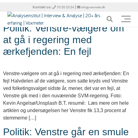
Tag:
Ellemann-Jensen
Kontakt os:
|
70 20 23 24
info@voxmeter.dk
Politik: Venstre-vælgere om
at gå i regering med
ærkefjenden: En fejl
Venstre-vælgere om at gå i regering med ærkefjenden: En
fejl Halvdelen af de vælgere, som satte kryds ved Venstre
ved folketingsvalget sidste år, mener, det var en fejl, at
Venstre gik med i den nuværende SVM-regering. Foto:
Kevin Angelsø/Unsplash B.T. resumé: Læs mere om hele
artiklen og undersøgelsen her Venstre fik 13,3 procent af
stemmerne […]
Politik: Venstre går en smule