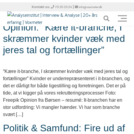
Tag:
mænd
Kontakt os:
|
70 20 23 24
info@voxmeter.dk
Opinion: “Kære it-branche, I
skræmmer kvinder væk med
jeres tal og fortæl­linger”
“Kære it-branche, I skræmmer kvinder væk med jeres tal og
fortæl­linger” Kvinder er underrepræsenteret i it-branchen, og
det er dårligt for både ligestilling og forretningen. Det er på
tide, at vi kigger på vores rekrutteringsprocesser Foto:
Freepik Opinion fra Børsen – resumé: It-branchen har en
stor udfordring: Vi mangler hænder. Vi har som branche
svært […]
Politik & Samfund: Fire ud af